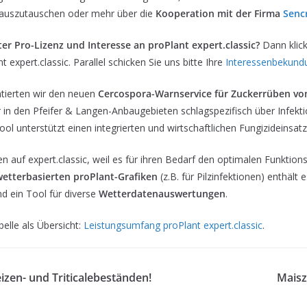
h auszutauschen oder mehr über die
Kooperation mit der Firma
Senc
r Pro-Lizenz und Interesse an proPlant expert.classic?
Dann klick
 expert.classic. Parallel schicken Sie uns bitte Ihre
Interessenbekund
ntierten wir den neuen
Cercospora-Warnservice für Zuckerrüben
vo
n den Pfeifer & Langen-Anbaugebieten schlagspezifisch über Infekt
ol unterstützt einen integrierten und wirtschaftlichen Fungizideinsatz
ren auf expert.classic, weil es für ihren Bedarf den optimalen Funkt
wetterbasierten proPlant-Grafiken
(z.B. für Pilzinfektionen) enthält 
d ein Tool für diverse
Wetterdatenauswertungen
.
belle als Übersicht:
Leistungsumfang proPlant expert.classic
.
zen- und Triticalebeständen!
Maisz