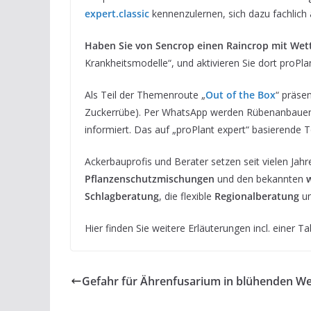
expert.classic
kennenzulernen, sich dazu fachlic
Haben Sie von Sencrop einen Raincrop mit Wette
Krankheitsmodelle“, und aktivieren Sie dort proPlant
Als Teil der Themenroute „
Out of the Box
“ präse
Zuckerrübe). Per WhatsApp werden Rübenanbauer i
informiert. Das auf „proPlant expert“ basierende To
Ackerbauprofis und Berater setzen seit vielen Jah
Pflanzenschutzmischungen
und den bekannten
Schlagberatung
, die flexible
Regionalberatung
un
Hier finden Sie weitere Erläuterungen incl. einer Ta
Gefahr für Ährenfusarium in blühenden Wei