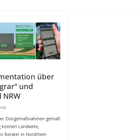
entation über
grar“ und
l NRW
olk
 der Düngemaßnahmen gemäß
 können Landwirte,
n Berater in Nordrhein-