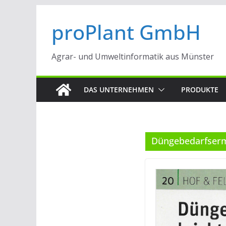
Zum
proPlant GmbH
Inhalt
springen
Agrar- und Umweltinformatik aus Münster
DAS UNTERNEHMEN
PRODUKTE
Düngebedarfserm