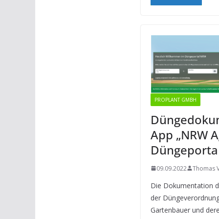
PROPLANT GMBH
Düngedokum
App „NRW A
Düngeporta
09.09.2022
Thomas V
Die Dokumentation
der Düngeverordnung
Gartenbauer und dere