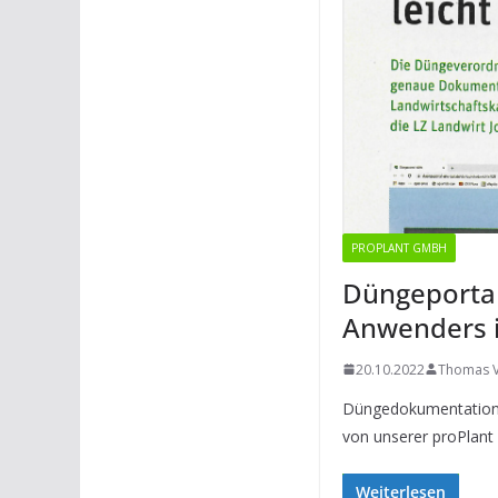
PROPLANT GMBH
Düngeportal
Anwenders in
20.10.2022
Thomas V
Düngedokumentation 
von unserer proPlan
Weiterlesen