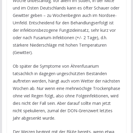
Woche unbeständig. Vor allem im Süden, in der Mitte
und im Osten Deutschlands kann es öfter Schauer oder
Gewitter geben – zu Wochenbeginn auch im Nordsee-
Umfeld. Entscheidend für den Behandlungserfolgt ist
der infektionsbezogene Fungizideinsatz, sehr kurz vor
oder nach Fusarium-Infektionen (+/- 2 Tage), d.h.
stärkere Niederschläge mit hohen Temperaturen
(Gewitter).
Ob später die Symptome von Ährenfusarium
tatsächlich in dagegen ungeschützten Beständen
auftreten werden, hängt auch vom Wetter der nächsten
Wochen ab. Nur wenn eine mehrwöchige Trockenphase
ohne viel Regen folgt, also ohne Folgeinfektionen, wird
dies nicht der Fall sein. Aber darauf sollte man jetzt
nicht spekulieren, zumal der DON-Grenzwert letztes
Jahr abgesenkt wurde.
Der Weizen beginnt mit der Blüte bereits, wenn etwa