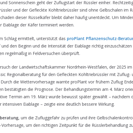
und Sonnenschein geht der Zuflugstart der Rüssler einher. Rechtzeit
ssler und der Gefleckte Kohltriebrüssler sind ohne Gelbschalen im R
 Schaden dieser Rüsselkäfer bleibt daher häufig unentdeckt. Um Minde
r Eiablage der Käfer terminiert werden.
 Schlag ermittelt, unterstützt das
proPlant Pflanzenschutz-Beratu
f und den Beginn und die Intensität der Eiablage richtig einzuschät
hren regelmäßig in Feldversuchen überprüft.
Versuch der Landwirtschaftskammer Nordrhein-Westfalen, der 2025 im 
assic Regionalberatung für den Gefleckten Kohltriebrüssler mit Zuflug-
. Durch die Wettervorhersage warnte proPlant vor frühem Zuflug Ende
en bestätigten die Prognose. Der Behandlungstermin am 4. März orien
native Termin am 19. März wurde bewusst später gewählt – nachdem die
 intensiven Eiablage – zeigte eine deutlich bessere Wirkung.
lberatung
, um die Zufluggefahr zu prüfen und ihre Gelbschalenkontr
-Vorhersage, um den richtigen Zeitpunkt für die Rüsslerbehandlung zu 