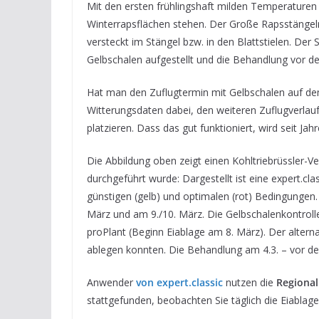
Mit den ersten frühlingshaft milden Temperaturen 
Winterrapsflächen stehen. Der Große Rapsstängelrü
versteckt im Stängel bzw. in den Blattstielen. Der
Gelbschalen aufgestellt und die Behandlung vor de
Hat man den Zuflugtermin mit Gelbschalen auf dem
Witterungsdaten dabei, den weiteren Zuflugverlau
platzieren. Dass das gut funktioniert, wird seit Ja
Die Abbildung oben zeigt einen Kohltriebrüssler-
durchgeführt wurde: Dargestellt ist eine expert.cl
günstigen (gelb) und optimalen (rot) Bedingungen
März und am 9./10. März. Die Gelbschalenkontroll
proPlant (Beginn Eiablage am 8. März). Der alter
ablegen konnten. Die Behandlung am 4.3. – vor der
Anwender
von expert.classic
nutzen die
Regiona
stattgefunden, beobachten Sie täglich die Eiablage