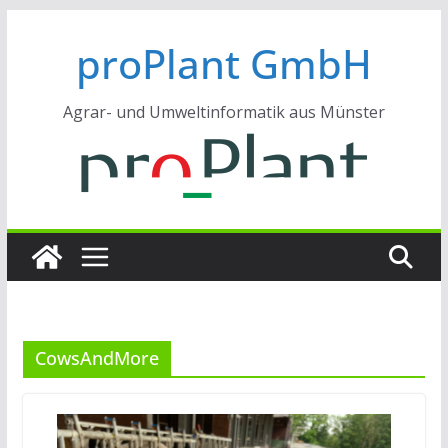
Zum
proPlant GmbH
Inhalt
springen
Agrar- und Umweltinformatik aus Münster
CowsAndMore